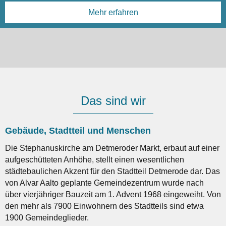
Do, 20.8., von 9 bis 12 Uhr
Mehr erfahren
Mehr erfahren
Mehr erfahren
Mehr erfahren
Das sind wir
Gebäude, Stadtteil und Menschen
Die Stephanuskirche am Detmeroder Markt, erbaut auf einer
aufgeschütteten Anhöhe, stellt einen wesentlichen
städtebaulichen Akzent für den Stadtteil Detmerode dar. Das
von Alvar Aalto geplante Gemeindezentrum wurde nach
über vierjähriger Bauzeit am 1. Advent 1968 eingeweiht. Von
den mehr als 7900 Einwohnern des Stadtteils sind etwa
1900 Gemeindeglieder.